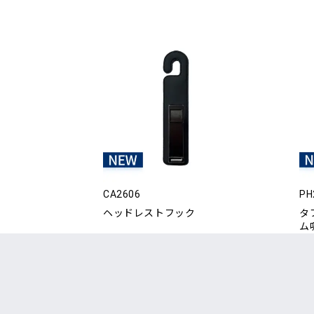
CA2606
PH
ヘッドレストフック
タ
ム