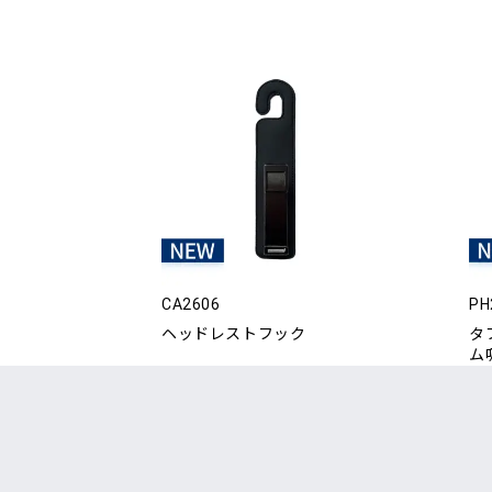
CA2606
PH
ヘッドレストフック
タ
ム