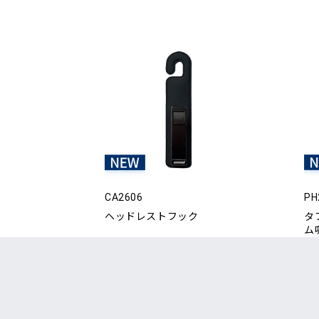
CA2606
PH
ヘッドレストフック
タ
ム