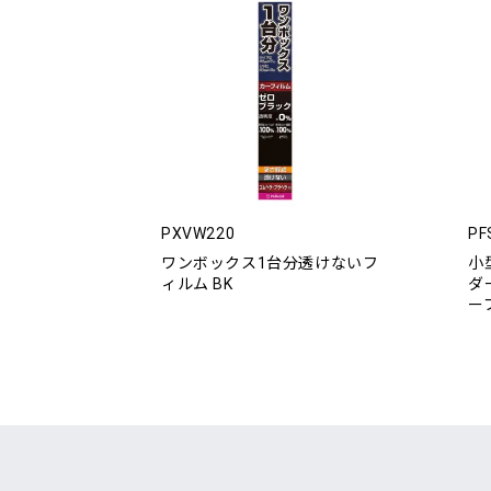
PXVW220
PF
ワンボックス1台分透けないフ
小
ィルム BK
ダ
ー