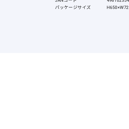
JANコード
49610235
パッケージサイズ
H650×W7