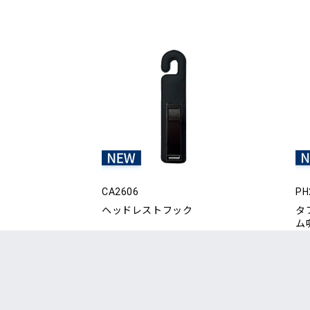
CA2606
PH
ヘッドレストフック
タ
ム