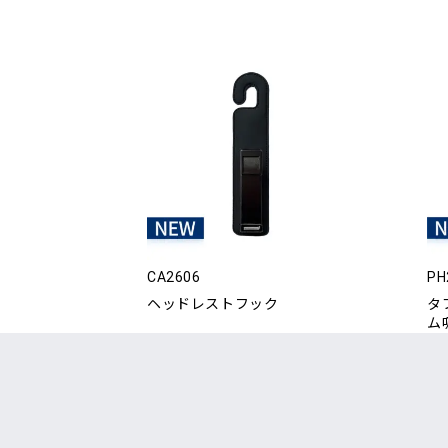
CA2606
PH
ヘッドレストフック
タ
ム