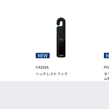
CA2606
PH
ヘッドレストフック
タ
ム