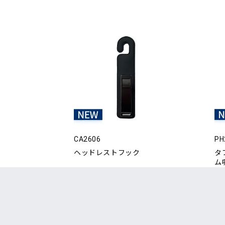
CA2606
PH
ヘッドレストフック
タ
ム