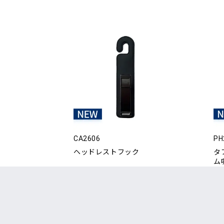
CA2606
PH
ヘッドレストフック
タ
ム