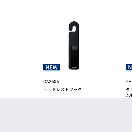
CA2606
PH
ヘッドレストフック
タ
ム