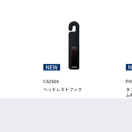
CA2606
PH
ヘッドレストフック
タ
ム