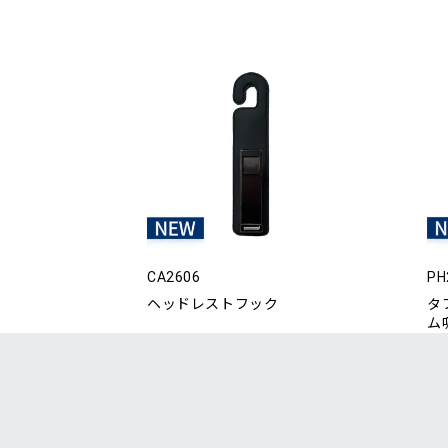
CA2606
PH
ヘッドレストフック
タ
ム