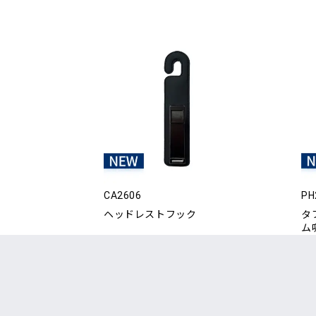
CA2606
PH
ヘッドレストフック
タ
ム