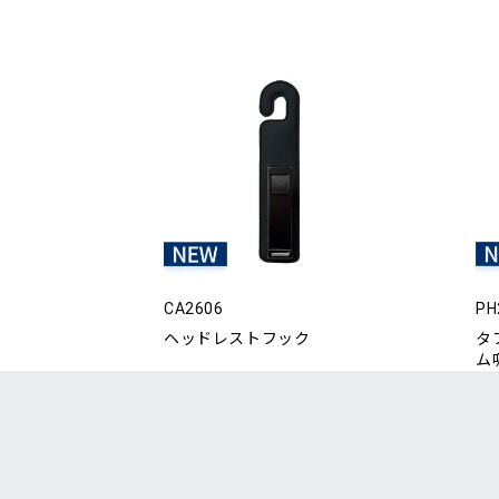
CA2606
PH
ヘッドレストフック
タ
ム