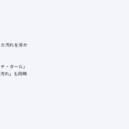
アカ汚れを浮か
ッチ・タール」
傷汚れ」も同時