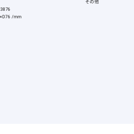
その他
73876
×D76 /mm