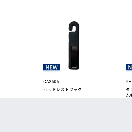
CA2606
PH
ヘッドレストフック
タ
ム