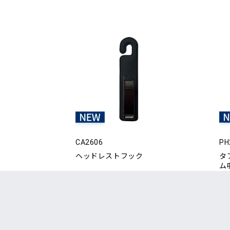
CA2606
PH
ヘッドレストフック
タ
ム