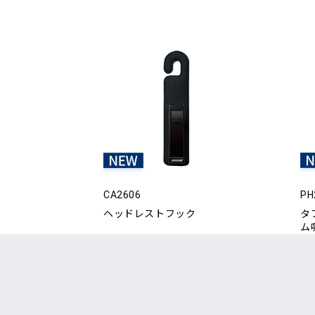
CA2606
PH
ヘッドレストフック
タ
ム