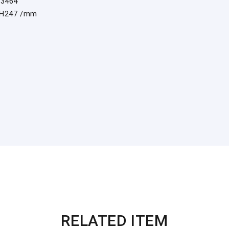
63464
H247 /mm
RELATED ITEM