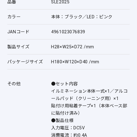
品番
SLE2025
カラー
本体：ブラック／LED：ピンク
JANコード
4961023076839
製品サイズ
H28×W25×D72 /mm
パッケージサイズ
H180×W120×D40 /mm
その他
●セット内容
イルミネーション本体一式×1／アルコ
ールパッド（クリーニング用）×1
貼付け用粘着テープ×1（本体ベース部
に貼付け済み）
●製品仕様
入力電圧：DC5V
消費電流：約0.4A