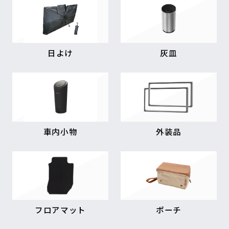
日よけ
灰皿
車内小物
外装品
フロアマット
ポーチ