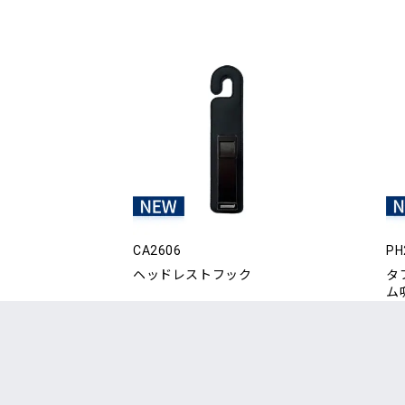
CA2606
PH
ヘッドレストフック
タ
ム