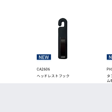
CA2606
PH
ヘッドレストフック
タ
ム