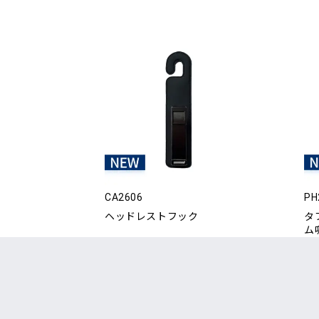
CA2606
PH
ヘッドレストフック
タ
ム