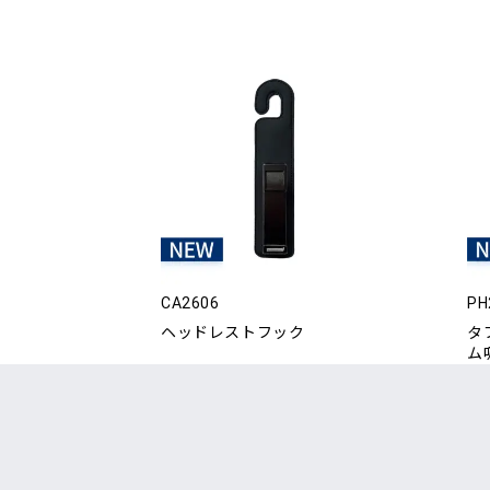
CA2606
PH
ヘッドレストフック
タ
ム