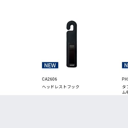
CA2606
PH
ヘッドレストフック
タ
ム