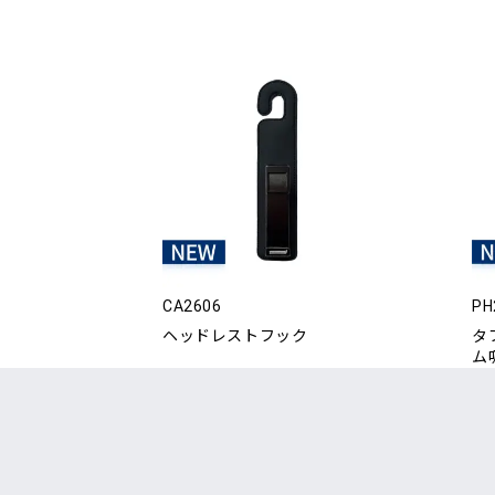
CA2606
PH
ヘッドレストフック
タ
ム