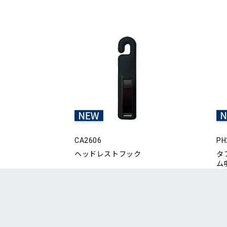
CA2606
PH
ヘッドレストフック
タ
ム