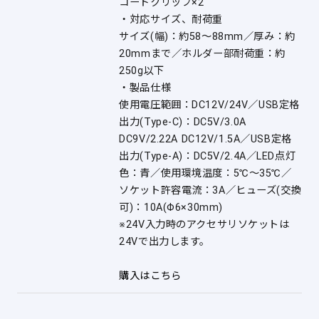
コードクリップ×2
・対応サイズ、耐荷重
サイズ(幅)：約58〜88mm／厚み：約
20mmまで／ホルダー部耐荷重：約
250g以下
・製品仕様
使用電圧範囲：DC12V/24V／USB定格
出力(Type-C)：DC5V/3.0A
DC9V/2.22A DC12V/1.5A／USB定格
出力(Type-A)：DC5V/2.4A／LED点灯
色：青／使用環境温度：5℃〜35℃／
ソケット許容電流：3A／ヒューズ(交換
可)：10A(Φ6×30mm)
※24V入力時のアクセサリソケットは
24Vで出力します。
購入はこちら