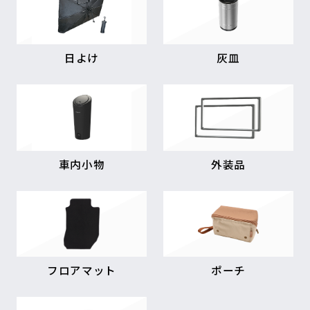
日よけ
灰皿
車内小物
外装品
フロアマット
ポーチ