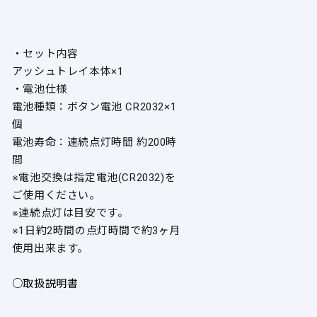
・セット内容
アッシュトレイ本体×1
・電池仕様
電池種類：ボタン電池 CR2032×1
個
電池寿命：連続点灯時間 約200時
間
※電池交換は指定電池(CR2032)を
ご使用ください。
※連続点灯は目安です。
※1日約2時間の点灯時間で約3ヶ月
使用出来ます。
○取扱説明書