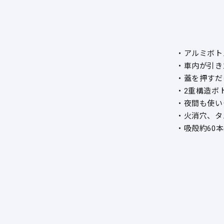
・アルミボト
・車内が引き
・蓋を押すだ
・2重構造ボ
・夜間も使い
・火消穴、タ
・吸殻約60本