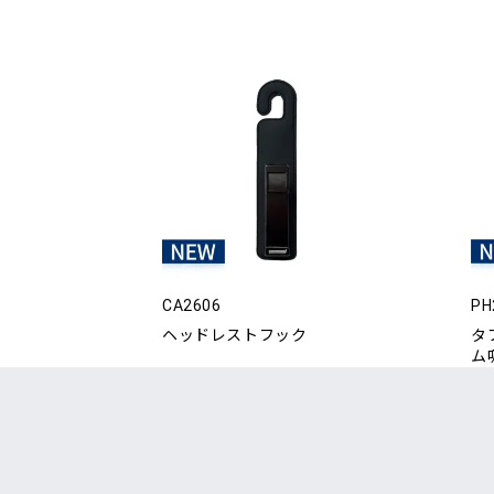
CA2606
PH
ヘッドレストフック
タ
ム