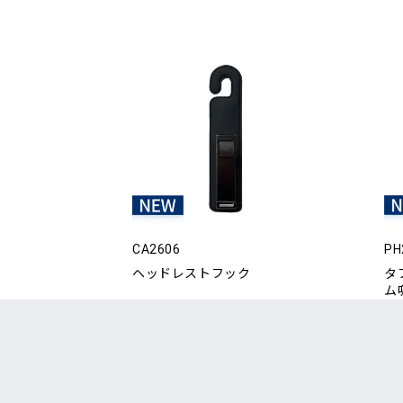
CA2606
PH
ヘッドレストフック
タ
ム