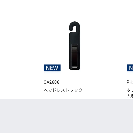
CA2606
PH
ヘッドレストフック
タ
ム