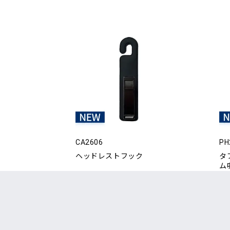
CA2606
PH
ヘッドレストフック
タ
ム