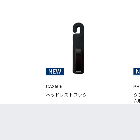
CA2606
PH
ヘッドレストフック
タ
ム