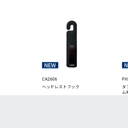
CA2606
PH
ヘッドレストフック
タ
ム