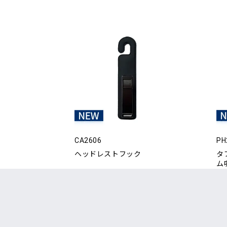
CA2606
PH
ヘッドレストフック
タ
ム