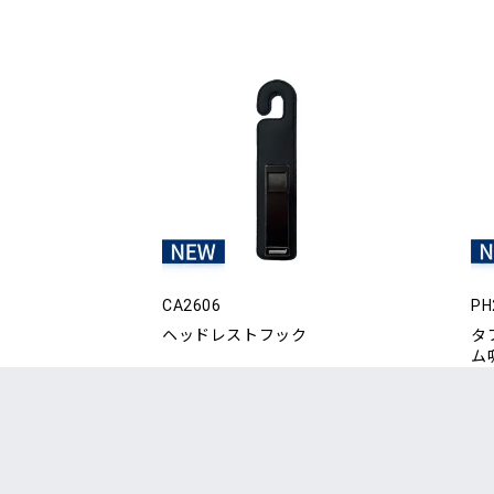
CA2606
PH
ヘッドレストフック
タ
ム