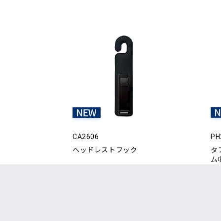
CA2606
PH
ヘッドレストフック
タ
ム