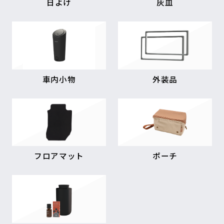
日よけ
灰皿
車内小物
外装品
フロアマット
ポーチ