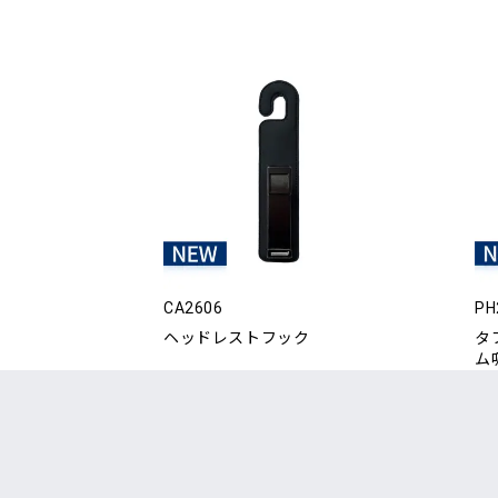
CA2606
PH
ヘッドレストフック
タ
ム