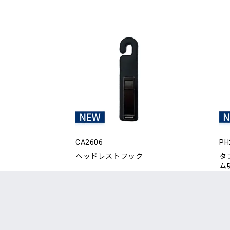
CA2606
PH
ヘッドレストフック
タ
ム