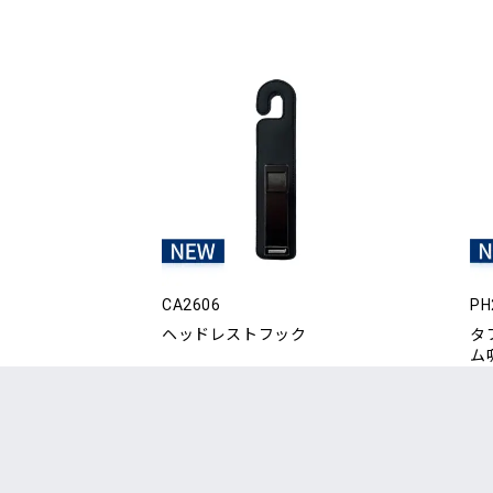
CA2606
PH
ヘッドレストフック
タ
ム