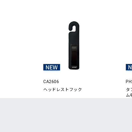
CA2606
PH
ヘッドレストフック
タ
ム