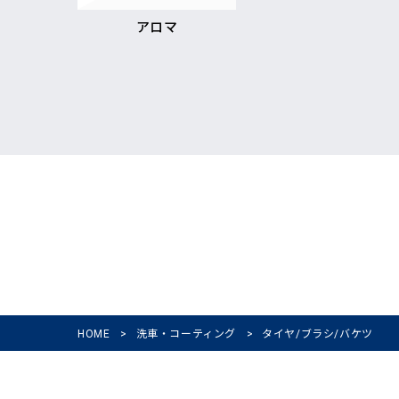
アロマ
HOME
>
洗車・コーティング
>
タイヤ/ブラシ/バケツ