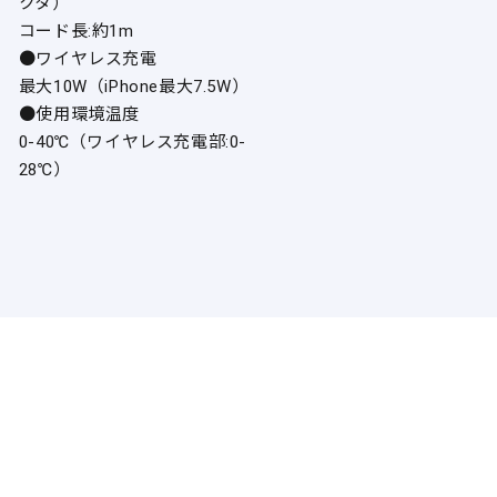
クタ）
コード長:約1m
●ワイヤレス充電
最大10W（iPhone最大7.5W）
●使用環境温度
0-40℃（ワイヤレス充電部:0-
28℃）