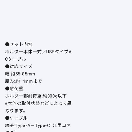
●セット内容
ホルダー本体一式／USBタイプA-
Cケーブル
●対応サイズ
幅:約55-85mm
厚み:約14mmまで
●耐荷重
ホルダー部耐荷重:約300g以下
※本体の取付状態などによって異
なります。
●ケーブル
端子:Type-AーType-C（L型コネ