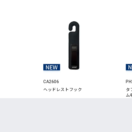
CA2606
PH
ヘッドレストフック
タ
ム