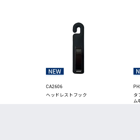
CA2606
PH
ヘッドレストフック
タ
ム