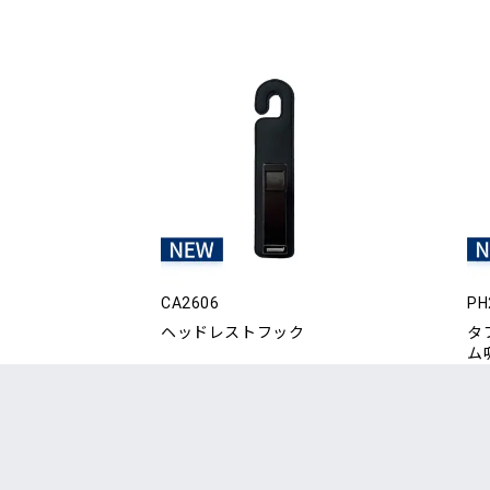
CA2606
PH
ヘッドレストフック
タ
ム