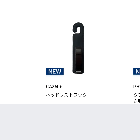
CA2606
PH
ヘッドレストフック
タ
ム